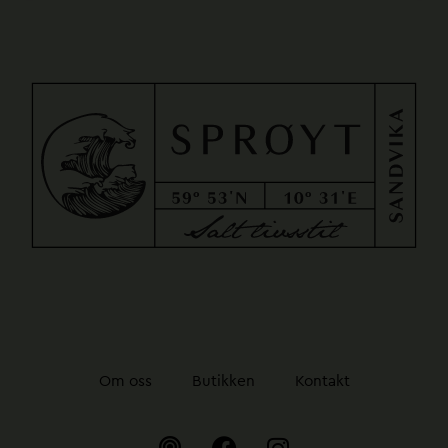
Om oss
Butikken
Kontakt
P
F
I