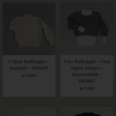
Dette
Dette
produktet
produktet
har
har
flere
flere
varianter.
varianter.
Alternativene
Alternativene
kan
kan
velges
velges
på
på
U Boat Rollkragen –
Frau Rollkragen – Fine
produktsiden
produktsiden
Seashell – HEIMAT
Signal Stripes –
Seashell/INK –
kr
2 899
HEIMAT
kr
2 899
Dette
Dette