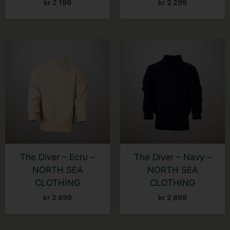
kr
2 199
kr
2 299
Dette
Dette
produktet
produktet
har
har
flere
flere
varianter.
varianter.
Alternativene
Alternativene
kan
kan
velges
velges
på
på
The Diver – Ecru –
The Diver – Navy –
produktsiden
produktsiden
NORTH SEA
NORTH SEA
CLOTHING
CLOTHING
kr
2 899
kr
2 899