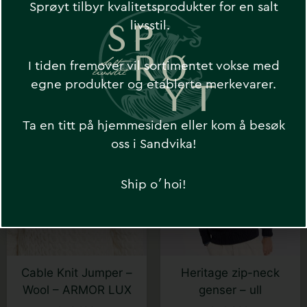
Sprøyt tilbyr kvalitetsprodukter for en salt
original fisherman
bomullsgenser
livsstil.
jumper – Wool –
kr
1 999
ARMOR LUX
I tiden fremover vil sortimentet vokse med
kr
1 999
egne produkter og etablerte merkevarer.
Dette
Dette
Ta en titt på hjemmesiden eller kom å besøk
produktet
produktet
oss i Sandvika!
har
har
flere
flere
Ship o´hoi!
varianter.
varianter.
Alternativene
Alternativene
kan
kan
velges
velges
på
på
Cable Knit Jumper –
Heritage zip-neck
produktsiden
produktsiden
Wool – ARMOR LUX
genser – ull