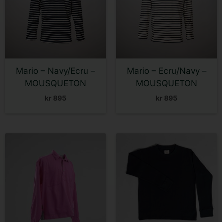
varianter.
varianter.
Alternativene
Alternativene
kan
kan
velges
velges
på
på
Mario – Navy/Ecru –
Mario – Ecru/Navy –
produktsiden
produktsiden
MOUSQUETON
MOUSQUETON
kr
895
kr
895
Dette
Dette
produktet
produktet
har
har
flere
flere
varianter.
varianter.
Alternativene
Alternativene
kan
kan