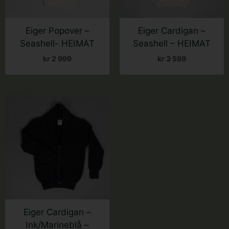
velges
velges
på
på
Eiger Popover –
Eiger Cardigan –
produktsiden
produktsiden
Seashell- HEIMAT
Seashell – HEIMAT
kr
2 999
kr
3 599
Dette
produktet
har
flere
varianter.
Alternativene
kan
velges
på
Eiger Cardigan –
produktsiden
Ink/Marineblå –