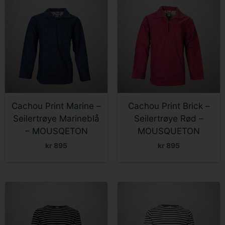
produktet
produktet
har
har
flere
flere
varianter.
varianter.
Alternativene
Alternativene
kan
kan
velges
velges
på
på
Cachou Print Marine –
Cachou Print Brick –
produktsiden
produktsiden
Seilertrøye Marineblå
Seilertrøye Rød –
– MOUSQETON
MOUSQUETON
kr
895
kr
895
Dette
Dette
produktet
produktet
har
har
flere
flere