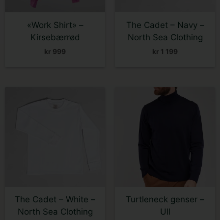
velges
velges
på
på
«Work Shirt» –
The Cadet – Navy –
produktsiden
produktsiden
Kirsebærrød
North Sea Clothing
kr
999
kr
1 199
Dette
Dette
produktet
produktet
har
har
flere
flere
varianter.
varianter.
Alternativene
Alternativene
kan
kan
velges
velges
på
på
The Cadet – White –
Turtleneck genser –
produktsiden
produktsiden
North Sea Clothing
Ull