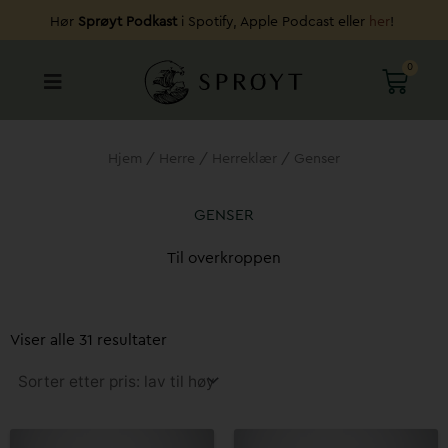
Hopp
Hør
Sprøyt Podkast
i Spotify, Apple Podcast eller
her
!
rett
til
0
HAND
innholdet
Hjem
/
Herre
/
Herreklær
/ Genser
GENSER
Til overkroppen
Sortert
etter
Viser alle 31 resultater
pris:
Lav
til
høy
Dette
Dette