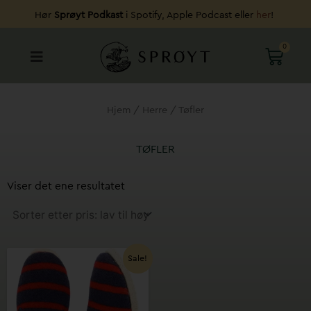
Hopp
Hør
Sprøyt Podkast
i Spotify, Apple Podcast eller
her
!
rett
til
0
HAND
innholdet
Hjem
/
Herre
/ Tøfler
TØFLER
Viser det ene resultatet
Opprinnelig
Nåværende
Dette
Sale!
pris
pris
produktet
var:
er:
har
kr 799.
kr 399.
flere