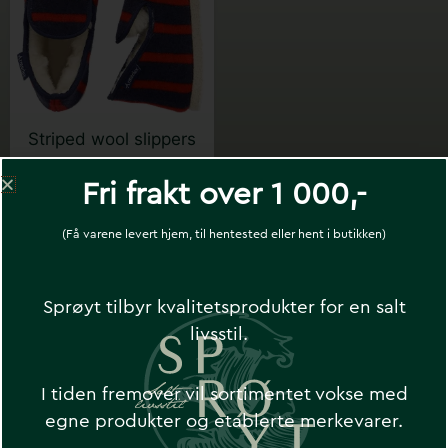
varianter.
Alternativene
kan
velges
på
Striped wool slippers
produktsiden
– wool – ARMOR LUX
Fri frakt over 1 000,-
kr
799
kr
399
(Få varene levert hjem, til hentested eller hent i butikken)
Sprøyt tilbyr kvalitetsprodukter for en salt
livsstil.
I tiden fremover vil sortimentet vokse med
Motta ekslusive tilbud og nyheter fra
egne produkter og etablerte merkevarer.
Sprøyt