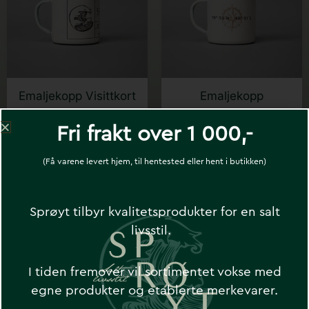
Emaljekopp Visittkort
Emaljekopp
– SPRØYT
Koordinater – SPRØYT
Fri frakt over 1 000,-
kr
279
kr
279
(Få varene levert hjem, til hentested eller hent i butikken)
Sprøyt tilbyr kvalitetsprodukter for en salt
livsstil.
I tiden fremover vil sortimentet vokse med
Motta ekslusive tilbud og nyheter fra
egne produkter og etablerte merkevarer.
Sprøyt