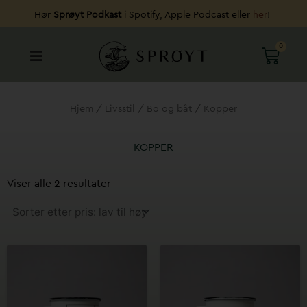
Hopp
Hør
Sprøyt Podkast
i Spotify, Apple Podcast eller
her
!
rett
til
0
HAND
innholdet
Hjem
/
Livsstil
/
Bo og båt
/ Kopper
KOPPER
Sortert
etter
Viser alle 2 resultater
pris:
Lav
til
høy