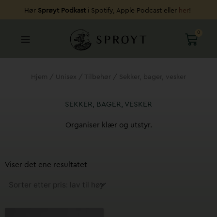
Hopp
Hør
Sprøyt Podkast
i Spotify, Apple Podcast eller
her
!
rett
til
0
HAND
innholdet
Hjem
/
Unisex
/
Tilbehør
/ Sekker, bager, vesker
SEKKER, BAGER, VESKER
Organiser klær og utstyr.
Viser det ene resultatet