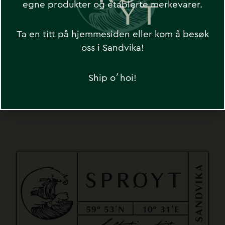
egne produkter og etablerte merkevarer.
Motta ekslusive tilbud og nyheter fra
Sprøyt
Ta en titt på hjemmesiden eller kom å besøk
oss i Sandvika!
Ship o´hoi!
SEND