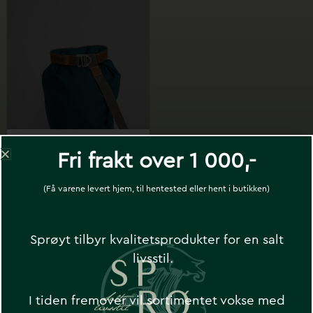
Pakksekk – Medium
Fri frakt over 1 000,-
10L – Steinkauz
kr
949
(Få varene levert hjem, til hentested eller hent i butikken)
Sprøyt tilbyr kvalitetsprodukter for en salt
livsstil.
I tiden fremover vil sortimentet vokse med