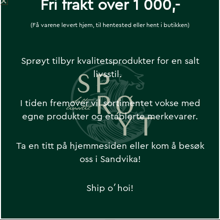
Fri frakt over 1 000,-
(Få varene levert hjem, til hentested eller hent i butikken)
District 2103 Shiny
Belvedere –
Black – VUARNET
VUARNET
Sprøyt tilbyr kvalitetsprodukter for en salt
kr
2 599
kr
2 699
livsstil.
I tiden fremover vil sortimentet vokse med
egne produkter og etablerte merkevarer.
Ta en titt på hjemmesiden eller kom å besøk
oss i Sandvika!
Ship o´hoi!
Belvedere –
Belvedere –