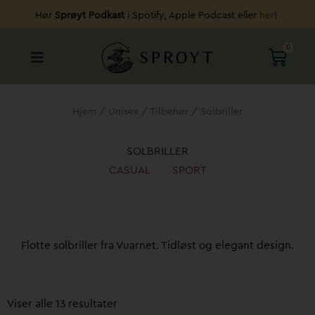
Hopp
Hør
Sprøyt Podkast
i Spotify, Apple Podcast eller
her
!
rett
til
0
HAND
innholdet
Hjem
/
Unisex
/
Tilbehør
/ Solbriller
SOLBRILLER
CASUAL
SPORT
Flotte solbriller fra Vuarnet. Tidløst og elegant design.
Sortert
etter
Viser alle 13 resultater
pris: