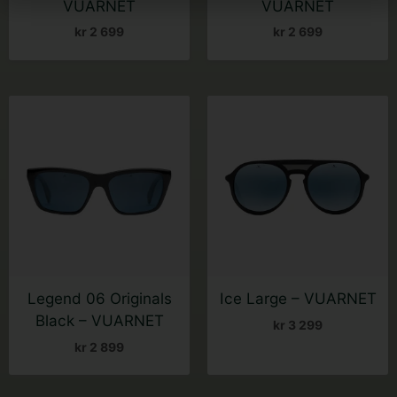
VUARNET
VUARNET
kr
2 699
kr
2 699
Legend 06 Originals
Ice Large – VUARNET
Black – VUARNET
kr
3 299
kr
2 899