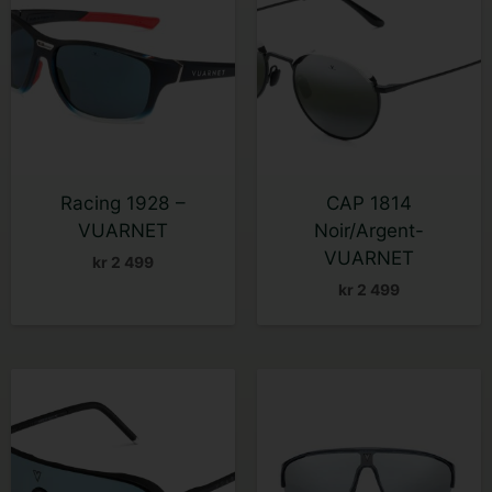
har
flere
varianter.
Alternativene
kan
velges
på
Racing 1928 –
CAP 1814
produktsiden
VUARNET
Noir/Argent-
VUARNET
kr
2 499
kr
2 499