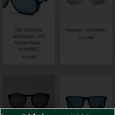
180 1931 Noir
Plateau – VUARNET
Mat/Silver – HD
kr
2 499
Purple Flash –
VUARNET
kr
2 499