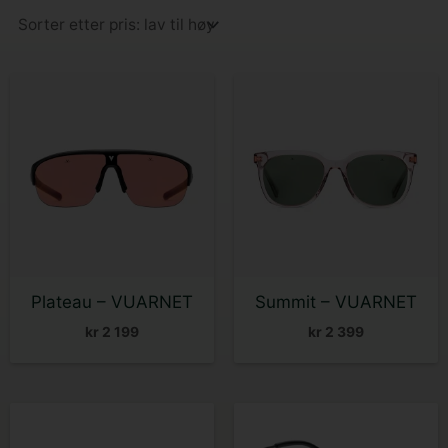
Lav
til
høy
Plateau – VUARNET
Summit – VUARNET
kr
2 199
kr
2 399
Dette
produktet