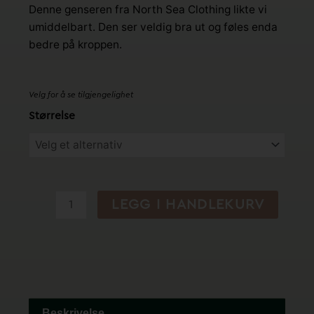
Denne genseren fra North Sea Clothing likte vi
umiddelbart. Den ser veldig bra ut og føles enda
bedre på kroppen.
Velg for å se tilgjengelighet
The
Størrelse
Cadet
-
Navy
-
North
LEGG I HANDLEKURV
Sea
Clothing
antall
Beskrivelse