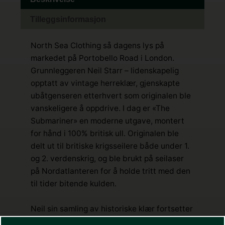
Tilleggsinformasjon
North Sea Clothing så dagens lys på
markedet på Portobello Road i London.
Grunnleggeren Neil Starr – lidenskapelig
opptatt av vintage herreklær, gjenskapte
ubåtgenseren etterhvert som originalen ble
vanskeligere å oppdrive. I dag er «The
Submariner» en moderne utgave, montert
for hånd i 100% britisk ull. Originalen ble
delt ut til britiske krigsseilere både under 1.
og 2. verdenskrig, og ble brukt på seilaser
på Nordatlanteren for å holde tritt med den
til tider bitende kulden.
Neil sin samling av historiske klær fortsetter
å inspirere dagens autentiske design.