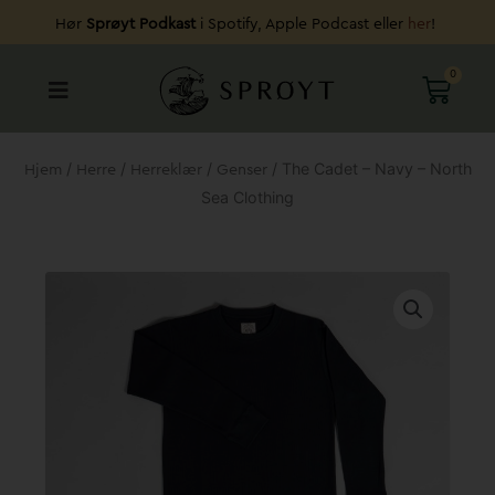
Hopp
Hør
Sprøyt Podkast
i Spotify, Apple Podcast eller
her
!
rett
til
0
HAND
innholdet
/
/
/
/ The Cadet – Navy – North
Hjem
Herre
Herreklær
Genser
Sea Clothing