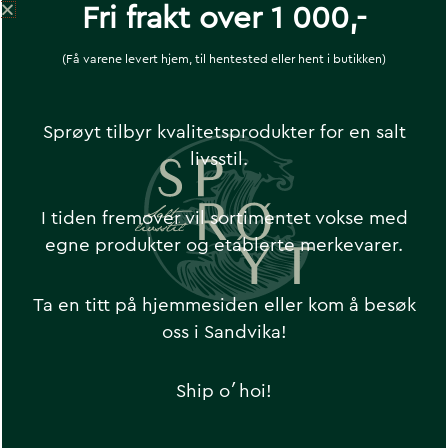
Fri frakt over 1 000,-
Sortimenter er i dag utvidet med forskjellige
strikker, teknisk tøy og tilbehør som sko og
(Få varene levert hjem, til hentested eller hent i butikken)
hodeplagg. North Sea Clothing syr sammen
det historiske og tidløse med det moderne,
samtidig som de bevarer hardførheten og
Sprøyt tilbyr kvalitetsprodukter for en salt
slitestyrken som kreves av disse klærne.
livsstil.
Laget i 100% Britisk ull eller bomull.
I tiden fremover vil sortimentet vokse med
North Sea Clothing er produkter som varer.
egne produkter og etablerte merkevarer.
Ta en titt på hjemmesiden eller kom å besøk
oss i Sandvika!
Ship o´hoi!