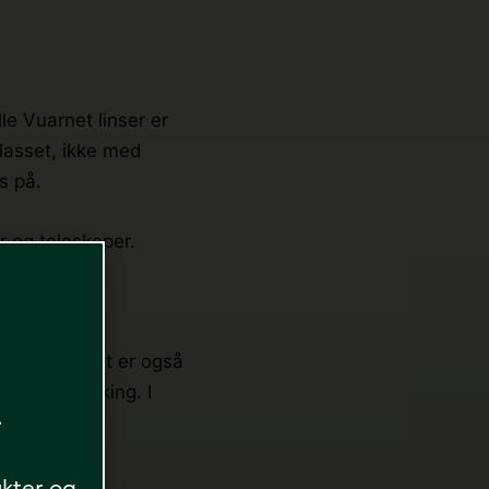
le Vuarnet linser er
glasset, ikke med
s på.
r og teleskoper.
et til Vuarnet er også
e og uttørking. I
l.
eksjoner.