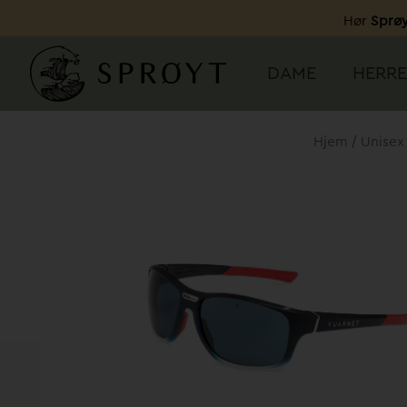
Hopp
Hør
Sprøy
rett
til
DAME
HERRE
innholdet
/
Hjem
Unisex