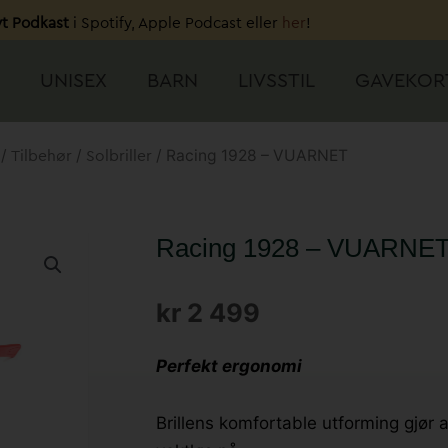
t Podkast
i Spotify, Apple Podcast eller
her
!
UNISEX
–
BARN
LIVSSTIL
GAVEKOR
/
/
/ Racing 1928 – VUARNET
Tilbehør
Solbriller
Racing 1928 – VUARNE
kr
2 499
Perfekt ergonomi
Brillens komfortable utforming gjør