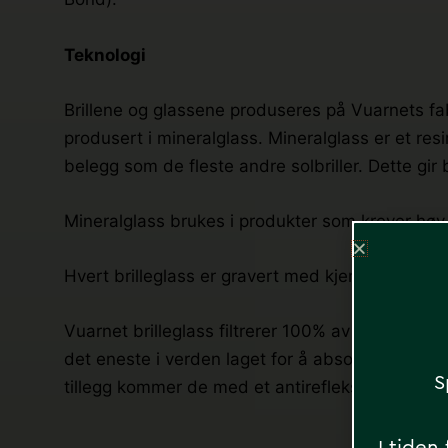
Teknologi
Brillene og glassene produseres på Vuarnets fab
produsert i mineralglass. Mineralglass er et res
belegg som de fleste andre solbriller. Dette gir b
Mineralglass brukes i produkter som krever høy 
Hvert brilleglass er gravert med kjennetegnet V
Vuarnet brilleglass filtrerer 100% av UV-stråling
det eneste i verden laget for å absorbere så m
S
tillegg kommer de med et antirefleksjonsbelegg 