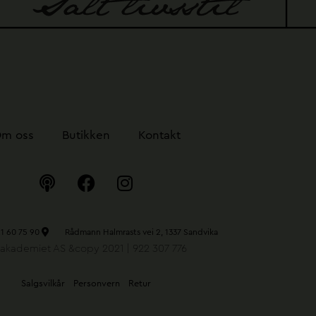
m oss
Butikken
Kontakt
P
F
I
o
a
n
d
c
s
c
e
t
1 60 75 90
Rådmann Halmrasts vei 2, 1337 Sandvika
a
b
a
øakademiet AS &copy 2021 | 922 307 776
s
o
g
t
o
r
Salgsvilkår
Personvern
Retur
k
a
m