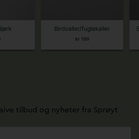
jørk
Birdcaller/fuglekaller
5
kr
199
sive tilbud og nyheter fra Sprøyt