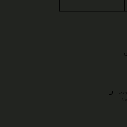
O
+47 2
Sj