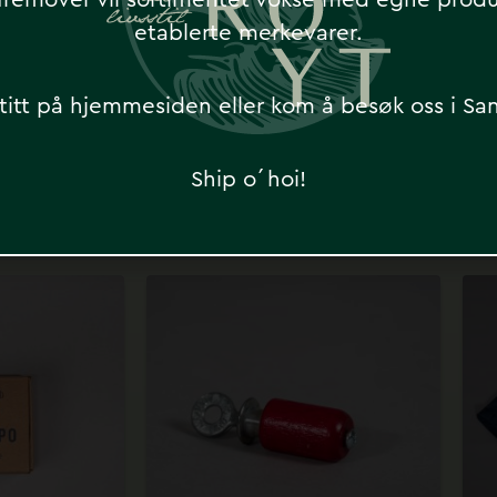
 fremover vil sortimentet vokse med egne prod
etablerte merkevarer.
titt på hjemmesiden eller kom å besøk oss i Sa
Ship o´hoi!
Har du sett disse?