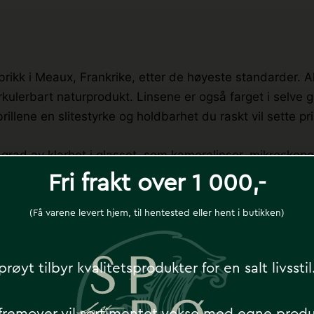
rikk i Meaux, Frankrike, etter de høyeste standarder. Al
irkulerbart naturprodukt. Linsene er også farget i selve 
rillene en slitestyrke og holdbarhet du raskt vil sette pri
grad av klarhet i glasset, som kameralinser, mikroskope
Fri frakt over 1 000,-
.
(Få varene levert hjem, til hentested eller hent i butikken)
 (UVA, UVB, UVC) og opp til 99% av blått lys. Brilleglass
ye som 94% infrarødt lys, som beskytter øynene mot varm
prøyt tilbyr kvalitetsprodukter for en salt livssti
på innsiden av brillene som eliminerer forstyrrende refl