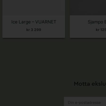
Ice Large – VUARNET
Sjampo B
kr
3 299
kr
12
Motta ekslu