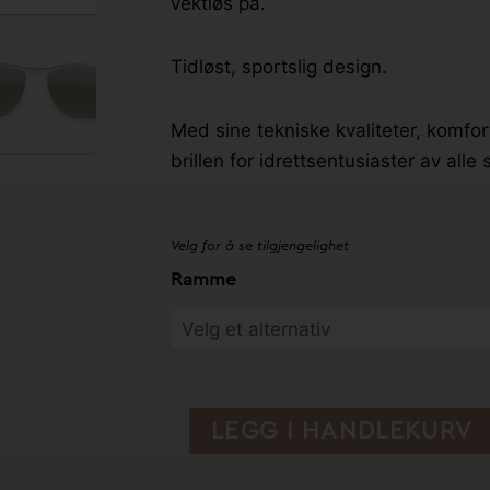
vektløs på.
Tidløst, sportslig design.
Med sine tekniske kvaliteter, komfor
brillen for idrettsentusiaster av alle 
Velg for å se tilgjengelighet
Racing
Ramme
1928
-
VUARNET
antall
LEGG I HANDLEKURV