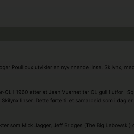
Roger Pouilloux utvikler en nyvinnende linse, Skilynx, m
er-OL i 1960 etter at Jean Vuarnet tar OL gull i utfor i 
d Skilynx linser. Dette førte til et samarbeid som i dag e
sikter som Mick Jagger, Jeff Bridges (The Big Lebowski)