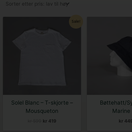
Lav
til
høy
Opprinnelig
Nåværende
Dette
De
Sale!
pris
pris
produktet
pr
var:
er:
kr 599.
kr 419.
har
ha
flere
fl
varianter.
va
Alternativene
Al
kan
ka
velges
ve
på
på
produktsiden
pr
Solel Blanc – T-skjorte –
Bøttehatt/S
Mousqueton
Marine 
kr
599
kr
419
kr
44