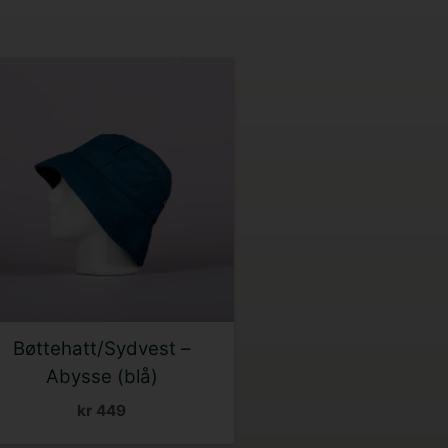
Dette
produktet
har
flere
varianter.
Alternativene
kan
velges
på
produktsiden
Bøttehatt/Sydvest –
Abysse (blå)
kr
449