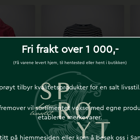
tte
Dette
oduktet
produktet
r
har
ere
flere
rianter.
varianter.
Fri frakt over 1 000,-
ternativene
Alternativene
n
kan
(Få varene levert hjem, til hentested eller hent i butikken)
lges
velges
på
prøyt tilbyr kvalitetsprodukter for en salt livssti
oduktsiden
produktsiden
 Brick –
Mario – Navy/Ecru –
e Rød –
MOUSQUETON
 fremover vil sortimentet vokse med egne prod
ETON
kr
895
etablerte merkevarer.
5
titt på hjemmesiden eller kom å besøk oss i Sa