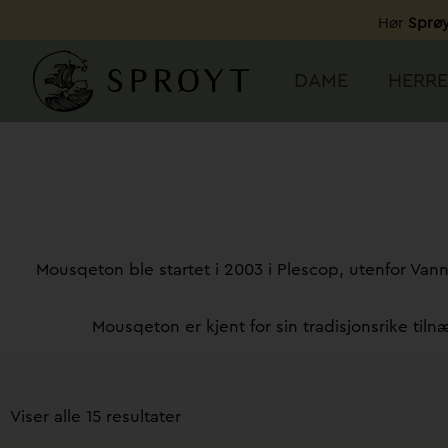
Hopp
Hør
Sprøy
rett
til
DAME
HERRE
innholdet
Mousqeton ble startet i 2003 i Plescop, utenfor Vann
Mousqeton er kjent for sin tradisjonsrike tiln
Sortert
etter
Viser alle 15 resultater
pris: