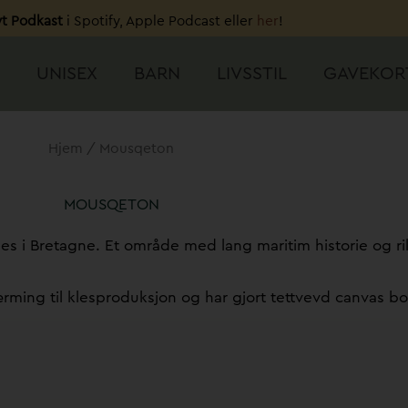
t Podkast
i Spotify, Apple Podcast eller
her
!
UNISEX
–
BARN
LIVSSTIL
GAVEKOR
Hjem
/ Mousqeton
MOUSQETON
es i Bretagne. Et område med lang maritim historie og ri
ærming til klesproduksjon og har gjort tettvevd canvas bomu