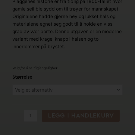
Plaggenes historie er fra tidlig på 1800-tallet hvor
gamle seil ble sydd om til trøyer for mannskapet.
Originalene hadde gjerne høy og lukket hals og
materialene egnet seg godt til å holde en viss
grad av vær borte. Denne utgaven er en moderne
variant med krage, knapp i halsen og to
innerlommer på brystet.
Velg for å se tilgjengelighet
Cachou
Størrelse
Print
Marine
-
Seilertrøye
Marineblå
LEGG I HANDLEKURV
-
MOUSQETON