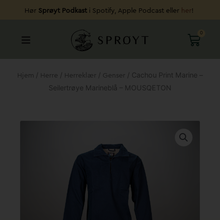
Hopp
Hør
Sprøyt Podkast
i Spotify, Apple Podcast eller
her
!
rett
til
0
HAND
innholdet
/
/
/
/ Cachou Print Marine –
Hjem
Herre
Herreklær
Genser
Seilertrøye Marineblå – MOUSQETON