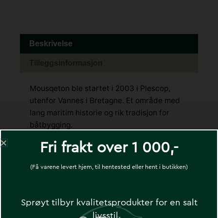
antall
Beskrivelse
Tilleggsinformasjon
Mousqeton ble startet i 2003 i Plescop,
utenfor Vannes i Bretagne. Et område med
lang maritim historie og rik tradisjon for
båtbygging.
Fri frakt over 1 000,-
Mousqeton er kjent for sin tradisjonsrike
tilnærming til klesproduksjon og har gjort
(Få varene levert hjem, til hentested eller hent i butikken)
tettvevd canvas bomull til sin signatur.
Sprøyt tilbyr kvalitetsprodukter for en salt
livsstil.