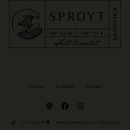
Om oss
Butikken
Kontakt
P
F
I
o
a
n
d
c
s
c
e
t
+47 21 60 75 90
Rådmann Halmrasts vei 2, 1337 Sandvika