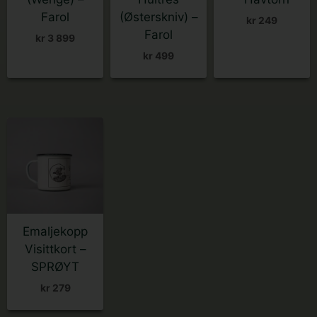
Farol
(Østerskniv) –
kr
249
Farol
kr
3 899
kr
499
Emaljekopp
Visittkort –
SPRØYT
kr
279