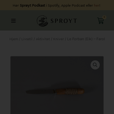
Hopp
Hør
Sprøyt Podkast
i Spotify, Apple Podcast eller
her
!
rett
til
0
HAND
innholdet
/
/
/
/ Le Forban (Eik) – Farol
Hjem
Livsstil
Aktivitet
Kniver