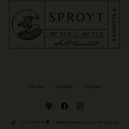
Om oss
Butikken
Kontakt
P
F
I
o
a
n
d
c
s
c
e
t
+47 21 60 75 90
Rådmann Halmrasts vei 2, 1337 Sandvika