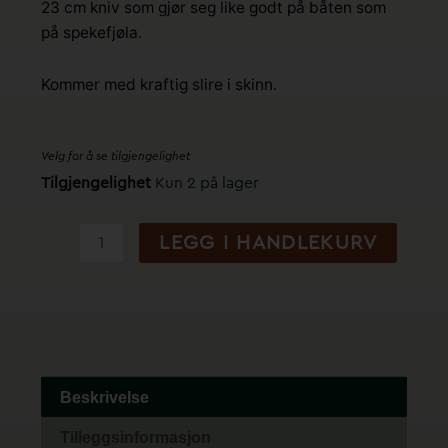
23 cm kniv som gjør seg like godt på båten som
på spekefjøla.
Kommer med kraftig slire i skinn.
Velg for å se tilgjengelighet
Le
Tilgjengelighet
Kun 2 på lager
Forban
(Eik)
LEGG I HANDLEKURV
-
Farol
antall
Beskrivelse
Tilleggsinformasjon