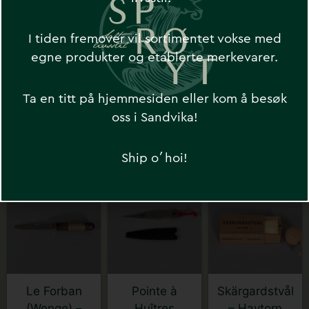
I tiden fremover vil sortimentet vokse med
egne produkter og etablerte merkevarer.
Ta en titt på hjemmesiden eller kom å besøk
oss i Sandvika!
Har du sett disse?
Ship o´hoi!
Le Forban
Pointe à
Skärgardstvål
(Wenge) –
Huîtres
– Havtorn