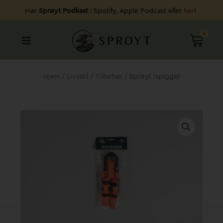
Hopp
Hør
Sprøyt Podkast
i Spotify, Apple Podcast eller
her
!
rett
til
0
HAND
innholdet
/
/
/ Sprøyt Ispigger
Hjem
Livsstil
Tilbehør