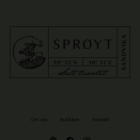
Om oss
Butikken
Kontakt
P
F
I