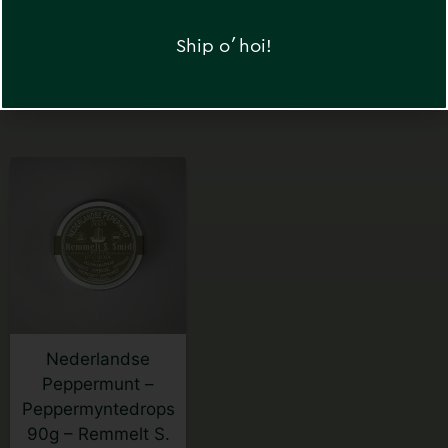
Red/Rød –
kr
249
kr
199
HEIMAT
Ship o´hoi!
kr
699
Nederlandse
Peppermunt –
Peppermyntedrops
90g – Remmelt S.