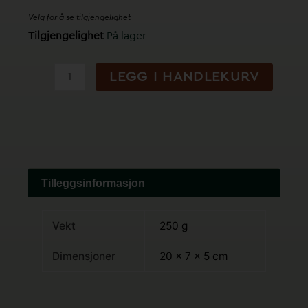
Velg for å se tilgjengelighet
Sprøyt
Tilgjengelighet
På lager
Ispigger
antall
LEGG I HANDLEKURV
Tilleggsinformasjon
Vekt
250 g
Dimensjoner
20 × 7 × 5 cm