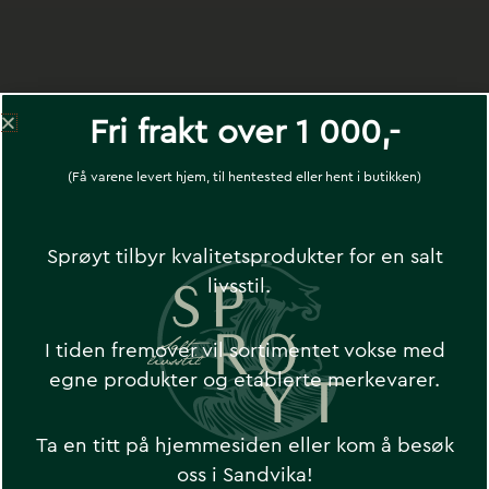
Fri frakt over 1 000,-
(Få varene levert hjem, til hentested eller hent i butikken)
Har du sett disse?
Sprøyt tilbyr kvalitetsprodukter for en salt
livsstil.
I tiden fremover vil sortimentet vokse med
egne produkter og etablerte merkevarer.
Ta en titt på hjemmesiden eller kom å besøk
Skärgardstvål
Sjampo
Mechanics
oss i Sandvika!
– Tång/tang
Havtorn
Hat – Safety